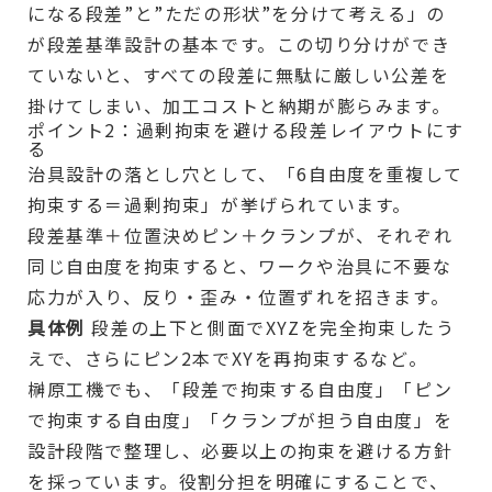
になる段差”と”ただの形状”を分けて考える」の
が段差基準設計の基本です。この切り分けができ
ていないと、すべての段差に無駄に厳しい公差を
掛けてしまい、加工コストと納期が膨らみます。
ポイント2：過剰拘束を避ける段差レイアウトにす
る
治具設計の落とし穴として、「6自由度を重複して
拘束する＝過剰拘束」が挙げられています。
段差基準＋位置決めピン＋クランプが、それぞれ
同じ自由度を拘束すると、ワークや治具に不要な
応力が入り、反り・歪み・位置ずれを招きます。
具体例
段差の上下と側面でXYZを完全拘束したう
えで、さらにピン2本でXYを再拘束するなど。
榊原工機でも、「段差で拘束する自由度」「ピン
で拘束する自由度」「クランプが担う自由度」を
設計段階で整理し、必要以上の拘束を避ける方針
を採っています。役割分担を明確にすることで、