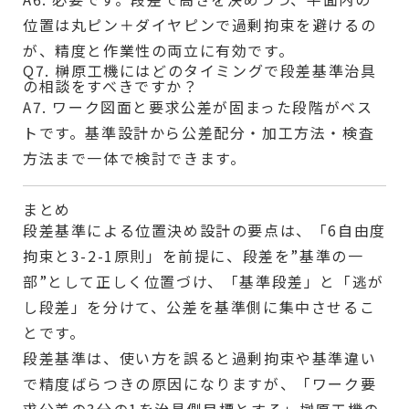
位置は丸ピン＋ダイヤピンで過剰拘束を避けるの
が、精度と作業性の両立に有効です。
Q7. 榊原工機にはどのタイミングで段差基準治具
の相談をすべきですか？
A7. ワーク図面と要求公差が固まった段階がベス
トです。基準設計から公差配分・加工方法・検査
方法まで一体で検討できます。
まとめ
段差基準による位置決め設計の要点は、「6自由度
拘束と3-2-1原則」を前提に、段差を”基準の一
部”として正しく位置づけ、「基準段差」と「逃が
し段差」を分けて、公差を基準側に集中させるこ
とです。
段差基準は、使い方を誤ると過剰拘束や基準違い
で精度ばらつきの原因になりますが、「ワーク要
求公差の3分の1を治具側目標とする」榊原工機の