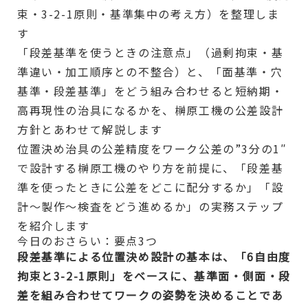
束・3-2-1原則・基準集中の考え方）を整理しま
す
「段差基準を使うときの注意点」（過剰拘束・基
準違い・加工順序との不整合）と、「面基準・穴
基準・段差基準」をどう組み合わせると短納期・
高再現性の治具になるかを、榊原工機の公差設計
方針とあわせて解説します
位置決め治具の公差精度をワーク公差の”3分の1″
で設計する榊原工機のやり方を前提に、「段差基
準を使ったときに公差をどこに配分するか」「設
計〜製作〜検査をどう進めるか」の実務ステップ
を紹介します
今日のおさらい：要点3つ
段差基準による位置決め設計の基本は、「6自由度
拘束と3-2-1原則」をベースに、基準面・側面・段
差を組み合わせてワークの姿勢を決めることであ