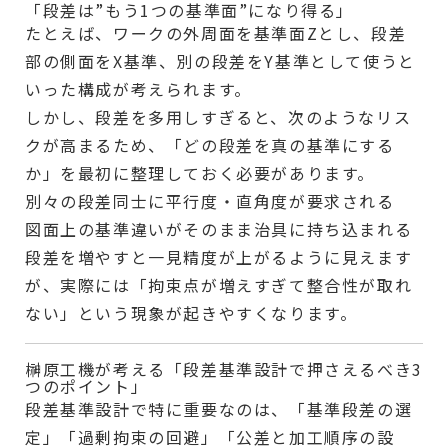
「段差は”もう1つの基準面”になり得る」
たとえば、ワークの外周面を基準面Zとし、段差
部の側面をX基準、別の段差をY基準として使うと
いった構成が考えられます。
しかし、段差を多用しすぎると、次のようなリス
クが高まるため、「どの段差を真の基準にする
か」を最初に整理しておく必要があります。
別々の段差同士に平行度・直角度が要求される
図面上の基準違いがそのまま治具に持ち込まれる
段差を増やすと一見精度が上がるように見えます
が、実際には「拘束点が増えすぎて整合性が取れ
ない」という現象が起きやすくなります。
榊原工機が考える「段差基準設計で押さえるべき3
つのポイント」
段差基準設計で特に重要なのは、「基準段差の選
定」「過剰拘束の回避」「公差と加工順序の設