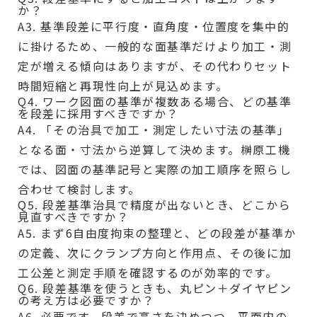
か？
A3. 基準段差に平行度・直角度・位置度を集中的
に掛けるため、一般的な面基準だけより加工・測
定が増える傾向はありますが、その代わりセット
時間短縮と再現性向上が見込めます。
Q4. ワーク図面の基準が複数ある場合、どの基準
を段差に採用すべきですか？
A4. 「その治具で加工・測定したい寸法の基準」
となる面・寸法から逆算して決めます。榊原工機
では、図面の基準記号と実際の加工順序を照らし
合わせて検討します。
Q5. 段差基準治具で精度が出ないとき、どこから
見直すべきですか？
A5. まず6自由度拘束の整理と、どの段差が基準か
の定義、次にクランプ方向と作用点、その後に加
工公差と測定手順を確認するのが効率的です。
Q6. 段差基準を使うときも、丸ピン＋ダイヤピン
の考え方は必要ですか？
A6. 必要です。段差で高さを決めつつ、平面内の