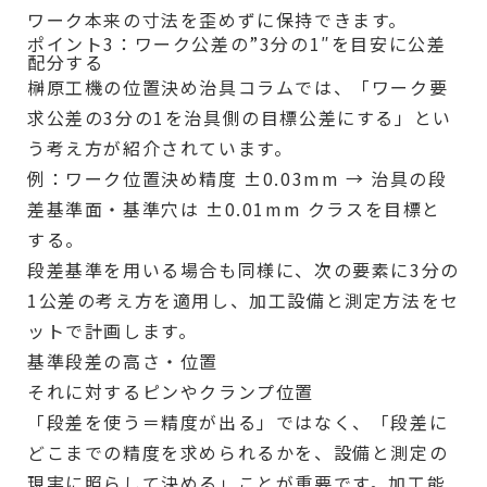
ワーク本来の寸法を歪めずに保持できます。
ポイント3：ワーク公差の”3分の1″を目安に公差
配分する
榊原工機の位置決め治具コラムでは、「ワーク要
求公差の3分の1を治具側の目標公差にする」とい
う考え方が紹介されています。
例：ワーク位置決め精度 ±0.03mm → 治具の段
差基準面・基準穴は ±0.01mm クラスを目標と
する。
段差基準を用いる場合も同様に、次の要素に3分の
1公差の考え方を適用し、加工設備と測定方法をセ
ットで計画します。
基準段差の高さ・位置
それに対するピンやクランプ位置
「段差を使う＝精度が出る」ではなく、「段差に
どこまでの精度を求められるかを、設備と測定の
現実に照らして決める」ことが重要です。加工能