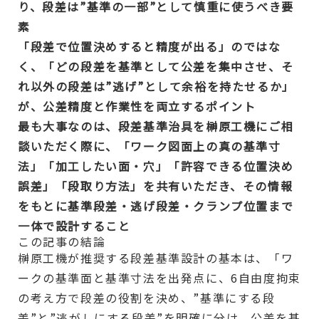
り、段差は”基準の一部”として慎重に使うべき要
素
「段差で位置決めすると精度が出る」のではな
く、「どの段差を基準として公差を集中させ、そ
れ以外の段差は”逃げ”として余裕を持たせるか」
が、公差精度と作業性を両立するポイント
最も大事なのは、段差基準治具を榊原工機にご相
談いただく際に、「ワーク図面上の真の基準寸
法」「加工したい面・穴」「許容できる位置決め
誤差」「段取り方法」を共有いただき、その情報
をもとに基準段差・逃げ段差・クランプ位置まで
一体で設計すること
この記事の結論
榊原工機が推奨する段差基準設計の基本は、「ワ
ークの基準面と基準寸法を出発点に、6自由度拘束
の考え方で段差の役割を決め、”基準にする段
差”と”逃がしにする段差”を明確に分け、公差を基