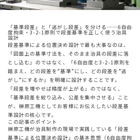
「基準段差」と「逃がし段差」を分ける──6自由
度拘束・3-2-1原則で段差基準を正しく使う治具
設計
段差基準による位置決め設計で最も大事なのは、
「図面上の基準寸法を、そのまま治具の段差に落
とし込む」のではなく、「6自由度と3-2-1原則を
踏まえ、どの段差を”基準”にし、どの段差を”逃
がし”にするか」を明確に設計することです。
「段差を増やせば精度が上がる」のではなく、
「基準段差を絞り込み、公差を集中させる」こと
が、榊原工機としてお客様にお伝えしたい段差基
準設計の核心です。
この記事のポイント
榊原工機が治具制作の現場で実践している「段差
基準による位置決め設計」の基本思想（6自由度拘