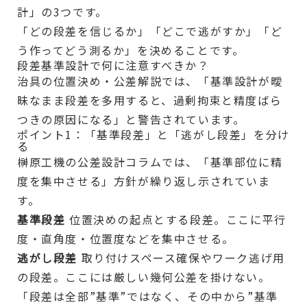
計」の3つです。
「どの段差を信じるか」「どこで逃がすか」「ど
う作ってどう測るか」を決めることです。
段差基準設計で何に注意すべきか？
治具の位置決め・公差解説では、「基準設計が曖
昧なまま段差を多用すると、過剰拘束と精度ばら
つきの原因になる」と警告されています。
ポイント1：「基準段差」と「逃がし段差」を分け
る
榊原工機の公差設計コラムでは、「基準部位に精
度を集中させる」方針が繰り返し示されていま
す。
基準段差
位置決めの起点とする段差。ここに平行
度・直角度・位置度などを集中させる。
逃がし段差
取り付けスペース確保やワーク逃げ用
の段差。ここには厳しい幾何公差を掛けない。
「段差は全部”基準”ではなく、その中から”基準