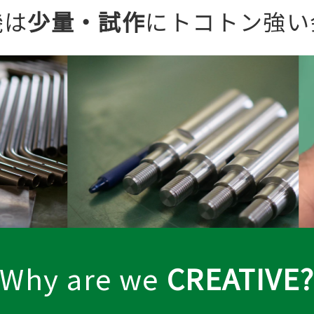
機は
少量・試作
に
トコトン強い
Why are we
CREATIVE