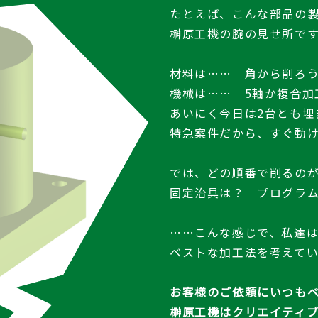
たとえば、こんな部品の
榊原工機の腕の見せ所で
材料は…… 角から削ろ
機械は…… 5軸か複合加
あいにく今日は2台とも埋
特急案件だから、すぐ動
では、どの順番で削るの
固定治具は？ プログラ
……こんな感じで、私達
ベストな加工法を考えてい
お客様のご依頼にいつも
榊原工機はクリエイティ